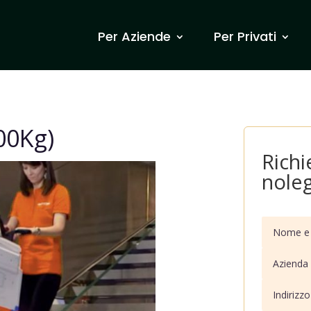
Per Aziende
Per Privati
400Kg)
Richi
nole