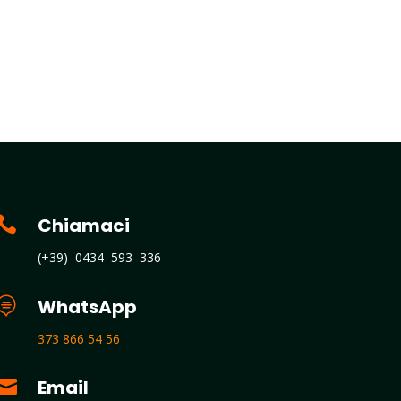

Chiamaci
(+39) 0434 593 336

WhatsApp
373 866 54 56

Email