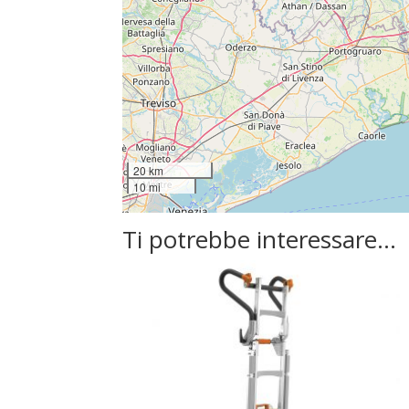
20 km
10 mi
Ti potrebbe interessare…