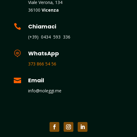
Viale Verona, 134
36100
Vicenza

Chiamaci
(+39) 0434 593 336

WhatsApp
373 866 54 56

Email
info@noleggi.me