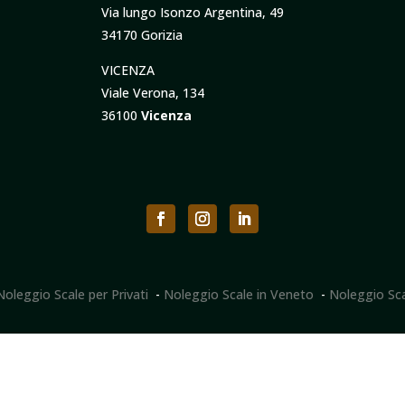
Via lungo Isonzo Argentina, 49
34170 Gorizia
VICENZA
Viale Verona, 134
36100
Vicenza
Noleggio Scale per Privati
-
Noleggio Scale in Veneto
-
Noleggio Scal